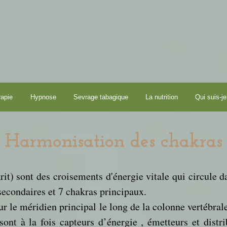
rapie
Hypnose
Sevrage tabagique
La nutrition
Qui suis-je
Harmonisation des chakras
it) sont des croisements d'énergie vitale qui circule da
secondaires et 7 chakras principaux.
r le méridien principal le long de la colonne vertébrale
sont à la fois capteurs d’énergie , émetteurs et distr