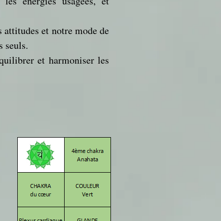
r les énergies usagées, et
s attitudes et notre mode de
s seuls.
uilibrer et harmoniser les